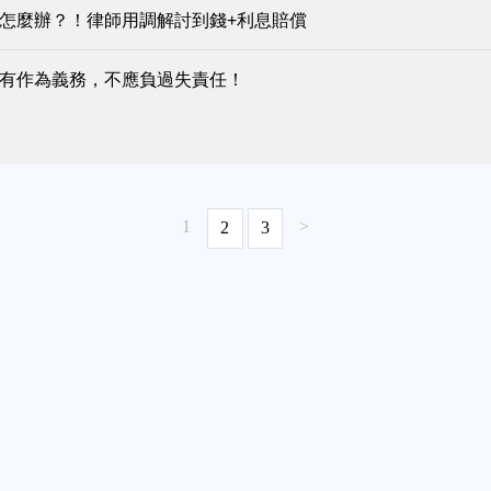
怎麼辦？！律師用調解討到錢+利息賠償
有作為義務，不應負過失責任！
1
>
2
3