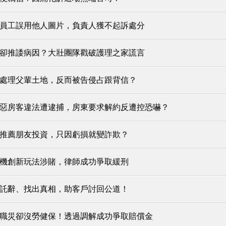
員工誤用他人圖片，負責人獲不起訴處分
卻推諉病因？大壯團隊戳破護理之家謊言
處理父輩土地，反而被告侵占跟背信？
惡房客違法遭逮捕，房東要求解約反遭控恐嚇？
推薦朋友投資，只因虧損就變詐欺？
機創新玩法涉賭，律師成功爭取緩刑
託辭、找出真相，助客戶討回公道！
職災卻沒勞健保！透過調解成功爭取賠償金