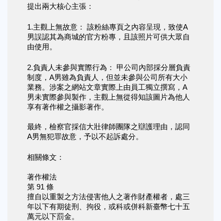
提出兩大核心主張：
1.主觀上無故意： 該粉絲專頁之內容呈現，致使A
男誤認其為商城的官方粉專，且該照片可供大眾自
由使用。
2.負責人未參與實際行為： 甲公司內部採分層負責
制度，A男雖為負責人，但並未參與公司所有大小
業務。涉案之網站文章實際上由員工獨立撰寫，A
男未實際參與製作，主觀上無從得知該圖片為他人
享有著作權之攝影著作。
最終，檢察官採信大壯律師團隊之辯護理由，認同
A男無犯罪故意，予以不起訴處分。
相關條文：
著作權法
第 91 條
擅自以重製之方法侵害他人之著作財產權者，處三
年以下有期徒刑、拘役，或科或併科新臺幣七十五
萬元以下罰金。