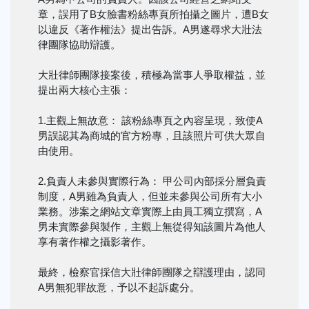
章，誤用了B女臉書粉絲專頁所拍攝之圖片，遭B女
以違反《著作權法》提出告訴。A男遂尋求大壯法
律團隊協助辯護。
大壯律師團隊接案後，積極為當事人爭取權益，並
提出兩大核心主張：
1.主觀上無故意： 該粉絲專頁之內容呈現，致使A
男誤認其為商城的官方粉專，且該照片可供大眾自
由使用。
2.負責人未參與實際行為： 甲公司內部採分層負責
制度，A男雖為負責人，但並未參與公司所有大小
業務。涉案之網站文章實際上由員工獨立撰寫，A
男未實際參與製作，主觀上無從得知該圖片為他人
享有著作權之攝影著作。
最終，檢察官採信大壯律師團隊之辯護理由，認同
A男無犯罪故意，予以不起訴處分。