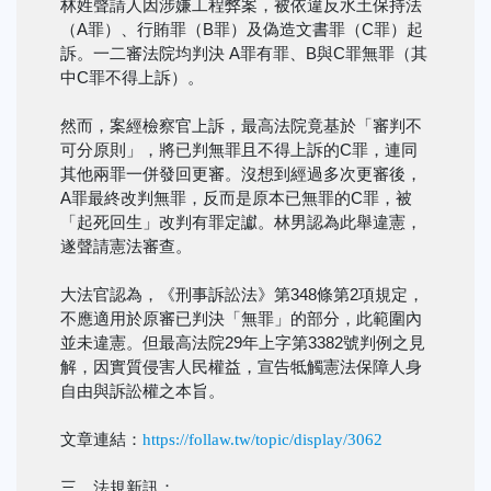
林姓聲請人因涉嫌工程弊案，被依違反水土保持法
（A罪）、行賄罪（B罪）及偽造文書罪（C罪）起
訴。一二審法院均判決 A罪有罪、B與C罪無罪（其
中C罪不得上訴）。
然而，案經檢察官上訴，最高法院竟基於「審判不
可分原則」，將已判無罪且不得上訴的C罪，連同
其他兩罪一併發回更審。沒想到經過多次更審後，
A罪最終改判無罪，反而是原本已無罪的C罪，被
「起死回生」改判有罪定讞。林男認為此舉違憲，
遂聲請憲法審查。
大法官認為，《刑事訴訟法》第348條第2項規定，
不應適用於原審已判決「無罪」的部分，此範圍內
並未違憲。但最高法院29年上字第3382號判例之見
解，因實質侵害人民權益，宣告牴觸憲法保障人身
自由與訴訟權之本旨。
文章連結：
https://follaw.tw/topic/display/3062
三、法規新訊：