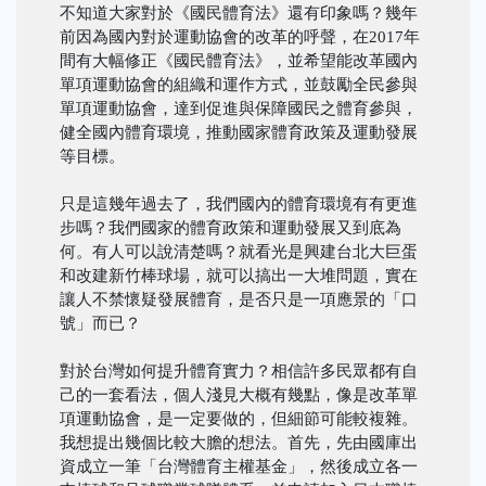
不知道大家對於《國民體育法》還有印象嗎？幾年
前因為國內對於運動協會的改革的呼聲，在2017年
間有大幅修正《國民體育法》，並希望能改革國內
單項運動協會的組織和運作方式，並鼓勵全民參與
單項運動協會，達到促進與保障國民之體育參與，
健全國內體育環境，推動國家體育政策及運動發展
等目標。
只是這幾年過去了，我們國內的體育環境有有更進
步嗎？我們國家的體育政策和運動發展又到底為
何。有人可以說清楚嗎？就看光是興建台北大巨蛋
和改建新竹棒球場，就可以搞出一大堆問題，實在
讓人不禁懷疑發展體育，是否只是一項應景的「口
號」而已？
對於台灣如何提升體育實力？相信許多民眾都有自
己的一套看法，個人淺見大概有幾點，像是改革單
項運動協會，是一定要做的，但細節可能較複雜。
我想提出幾個比較大膽的想法。首先，先由國庫出
資成立一筆「台灣體育主權基金」，然後成立各一