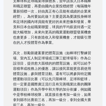
支棒球和足球職業球隊體系，並申請加入日本職棒
和職足聯盟，再委由國內企業投標經營（每隔幾年
重新招標一次，好由真正有心且能有成績的企業來
經營）。為何要如此做？主要是因為要讓投身棒球
和足球的國內球員能有更好的未來想像和發展，畢
竟和日本合組職業聯盟，球員的平均薪資待遇一定
能大幅增加，未來向更高的職業運動聯盟發展機會
也會更多，只有創造收入和發展機會，才能吸引潛
在的人才投體育作為事業。
其次，鼓勵新建案要把體育設施（如棒球打擊練習
場、室內五人制足球場或三隊三籃球場等）作為公
設項目，提供愈大面積的的體育設施，就可以給予
容積率或稅務上的優惠，讓以後民眾能更容易使用
體育設施，參與體育活動。還有可以將參與特定團
體運動項目比賽（可以先只限棒球、足球和籃球，
但一定要是國際廣泛流行且有完善職業比賽的團隊
運動項目）作為升學中和大學的加分依據，例如國
中是學校棒球校隊，就直接在會考加一級分，如果
拿到縣市比賽前三名，再加一級分，拿到全國大賽
前三名，再加一級分。