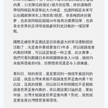
內賽，32支隊伍經過近1個月的征戰，終於讓梅西
帶領阿根廷再度舉起大力神盃，也讓阿根廷未來可
以在國家隊球衣上增添第3顆星。恭喜梅西終於圓
夢，也恭喜阿根廷能隔36年後再次榮膺冠軍，也恭
喜全世界的足球球迷能參與到史詩般的一場冠軍
戰。
國際足總世界盃應該是目前最盛大的單項運動競技
活動了，光是會外賽就要進行3年多，所以能踢進會
內賽的球隊，可以說是都是一時之選。此次賽事，
我們可看到鄰國日本和韓國聯袂進入16強，雖然均
未能再晉級前8強，但整體表現還是令人很佩服。
看到日、韓的表現，還是要回到一個很常被提到的
話題，就是台灣未來能不能踢進世界盃會內賽？坦
白說，這真的很難，但以前日本和韓國也不是都能
踢進世界盃會內賽的，所以應該要討論的是，要如
何做，台灣才能踢進世界盃會內賽？對此，當然就
是要改善台灣體育發展環境。