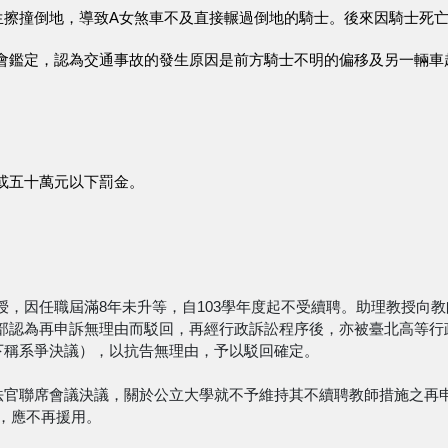
生擦撞倒地，導致A女煞車不及直接輾過倒地的騎士。後來因騎士死
會鑑定，認為交通事故的發生原因是前方騎士不明的偏移及另一輛車
或五十萬元以下罰金。
授，因任職屆滿8年未升等，自103學年度起不受續聘。助理教授向
部認為再申訴無理由而駁回，再經行政訴訟程序後，亦被臺北高等行
（下稱系爭決議），以抗告無理由，予以駁回確定。
長法官聯席會議決議，關於公立大學就不予維持其不續聘教師措施之
旨，應不再援用。