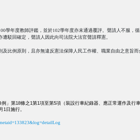
00學年度教師評鑑，並於102學年度亦未通過覆評。聲請人不服，
亦遭駁回確定，聲請人因此向司法院大法官聲請釋憲。
則及比例原則，且亦無違反憲法保障人民工作權、職業自由之意旨而
罰條例」第18條之1第1項至第5項（裝設行車紀錄器、應正常運作及
月1日施行。
do?metaid=133823&log=detailLog