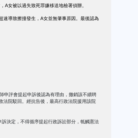
亡，A女被以過失致死罪嫌移送地檢署偵辦。
超速導致擦撞發生，A女並無肇事原因。最後認為
教師申評會提起申訴後認為有理由，撤銷該不續聘
政法院駁回。經抗告後，最高行政法院援用該院
再申訴決定，不得循序提起行政訴訟部分，牴觸憲法