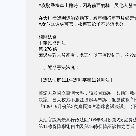
A女騎乘機車上路時，因為前面的騎士與他人發
在大壯律師團隊的協助下，經車輛行車事故鑑定
A女並無過失可言，檢察官給予不起訴處分。
相關法條：
中華民國刑法
第 276 條
因過失致人於死者，處五年以下有期徒刑、拘役
二、近期憲法法庭：
【憲法法庭111年憲判字第11號判決】
聲請人為國立臺灣大學，該校園藝系一名助理教
決議。台大校方不服並提起再申訴，但是被教育
「106年6月份第2次庭長法官聯席會議決議」
大法官認為最高行政法院106年6月份第2次庭
第11條保障學術自由及第16條保障訴訟權之意