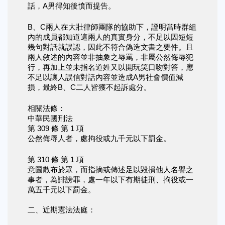
話，A男得知後憤而提告。
B、C兩人在大壯律師團隊的協助下，證明當時群組
內的成員都知道這兩人的真實身分，不足以因短短
幾句對話就誤認，因此不符合偽造文書之要件。且
兩人敘述的內容並非抽象之辱罵，非屬公然侮辱犯
行，再加上並未指名道姓又以開玩笑口吻對答，應
不足以讓人誤信對話內容並造成A男社會價值減
損，最終B、C二人皆獲不起訴處分。
相關法條：
中華民國刑法
第 309 條 第 1 項
公然侮辱人者，處拘役或九千元以下罰金。
第 310 條 第 1 項
意圖散布於眾，而指摘或傳述足以毀損他人名譽之
事者，為誹謗罪，處一年以下有期徒刑、拘役或一
萬五千元以下罰金。
二、近期憲法法庭：