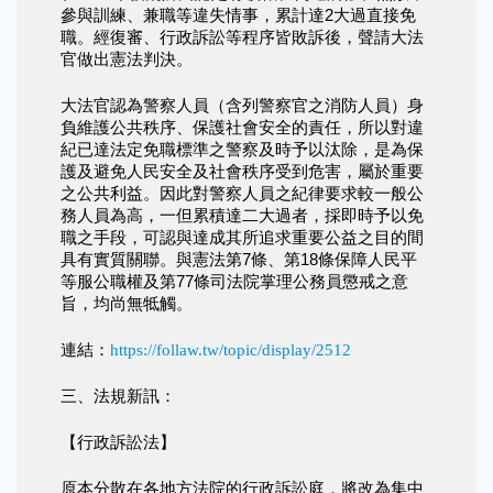
參與訓練、兼職等違失情事，累計達2大過直接免
職。經復審、行政訴訟等程序皆敗訴後，聲請大法
官做出憲法判決。
大法官認為警察人員（含列警察官之消防人員）身
負維護公共秩序、保護社會安全的責任，所以對違
紀已達法定免職標準之警察及時予以汰除，是為保
護及避免人民安全及社會秩序受到危害，屬於重要
之公共利益。因此對警察人員之紀律要求較一般公
務人員為高，一但累積達二大過者，採即時予以免
職之手段，可認與達成其所追求重要公益之目的間
具有實質關聯。與憲法第7條、第18條保障人民平
等服公職權及第77條司法院掌理公務員懲戒之意
旨，均尚無牴觸。
連結：
https://follaw.tw/topic/display/2512
三、法規新訊：
【行政訴訟法】
原本分散在各地方法院的行政訴訟庭，將改為集中