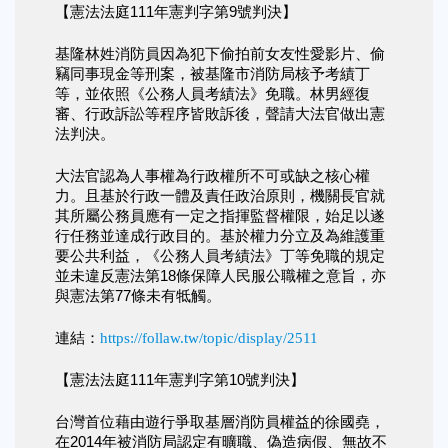
【憲法法庭111年憲判字第9號判決】
基隆林姓消防員因為犯下偷拍前女友性愛影片、偷
竊同事現金等刑案，被基隆市消防局核予考績丁
等，並依照《公務人員考績法》免職。林男經復
審、行政訴訟等程序皆敗訴後，聲請大法官做出憲
法判決。
大法官認為人事權為行政權所不可或缺之核心權
力。且基於行政一體及責任政治原則，機關長官就
其所屬公務員應有一定之指揮監督權限，始足以遂
行任務並達成行政目的。基於權力分立及為維護重
要公共利益，《公務人員考績法》丁等免職的規定
並未違反憲法第18條保障人民服公職權之意旨，亦
與憲法第77條未有牴觸。
連結：
https://follaw.tw/topic/display/2511
【憲法法庭111年憲判字第10號判決】
台灣首位藉由遊行爭取基層消防員權益的徐國堯，
在2014年被消防局認定有曠職、偽造病假、無故不